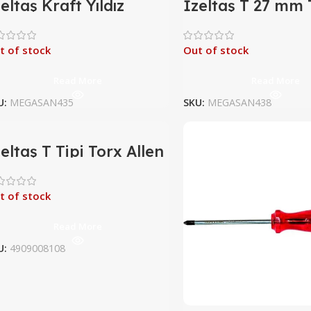
eltaş Kraft Yıldız
İzeltaş T 27 mm 
ornavida 6X300
Uçlu Tornavida
t of stock
Out of stock
Read More
Read More
U:
MEGASAN435
SKU:
MEGASAN438
eltaş T Tipi Torx Allen
nahtar Takımı (8
arça, Mm)
t of stock
Read More
U:
4909008108