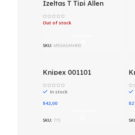
İzeltaş T Tipi Allen
Anahtar Takımı 8Li –
4920008108
Out of stock
Read More
SKU:
MEGASAN400
Knipex 001101
K
Kumanda Dolabı
K
Anahtarı
A
In stock
$
42,00
$
2
Add To Cart
SKU:
715
SK