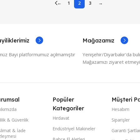
←
1
2
3
→
yiliklerimiz
Mağazamız
nüz Bayi platformumuz açılmamıştır
Yenişehir/Diyarbakır'da bu
Mağazamızı ziyaret etmeyi
rumsal
Popüler
Müşteri Pa
Kategoriler
kkımızda
Hesabım
Hırdavat
lilik & Güvenlik
Siparişler
Endüstriyel Makineler
limat & İade
Garanti Şartlar
zleşmesi
Bahçe El Aletleri