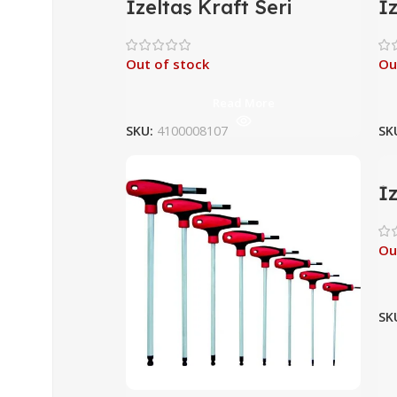
İzeltaş Kraft Seri
İz
Tornavida Seti 7 Parça
T
Out of stock
Ou
Read More
SKU:
4100008107
SK
İz
A
P
Ou
SK