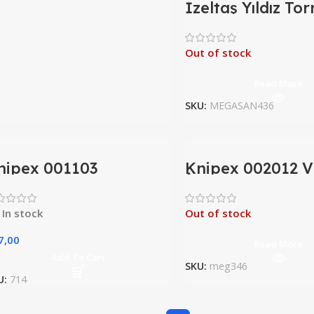
İzeltaş Yıldız To
Kraft 3X60
Out of stock
Read More
SKU:
MEGASAN436
nipex 001103
Knipex 002012 
umanda Dolabı
İzoleli VDE Torn
nahtarı
Seti 6 Parça
In stock
Out of stock
7,00
Read More
Add To Cart
SKU:
meg346
U:
714