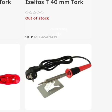
Tork
İzeltaş T 40 mm Tork
Uçlu Tornavida
Out of stock
Read More
SKU:
MEGASAN439