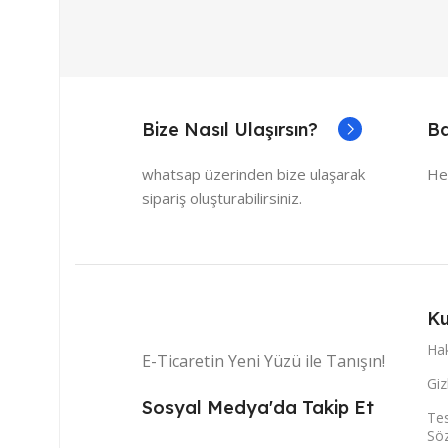
Bize Nasıl Ulaşırsın?
Ba
whatsap üzerinden bize ulaşarak
He
sipariş oluşturabilirsiniz.
Ku
Ha
E-Ticaretin Yeni Yüzü ile Tanışın!
Giz
Sosyal Medya'da Takip Et
Tes
Sö