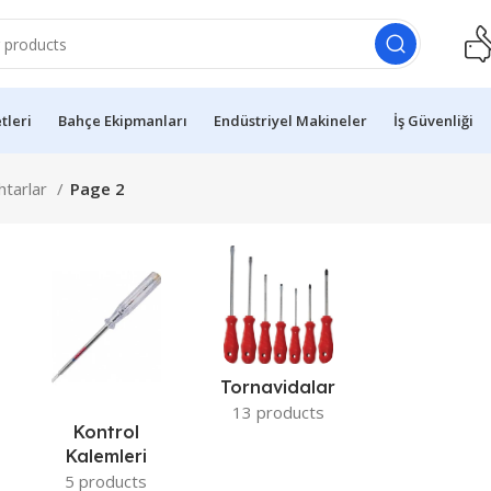
etleri
Bahçe Ekipmanları
Endüstriyel Makineler
İş Güvenliği
htarlar
Page 2
Tornavidalar
13 products
Kontrol
Kalemleri
5 products