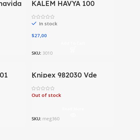
rnavida
KALEM HAVYA 100
W.27130 FASTBOND
In stock
$
27,00
Add To Cart
SKU:
3010
V01
Knipex 982030 Vde
avida
İzoleli Düz Uçlu
Tornavida 3*100 mm
Out of stock
Read More
SKU:
meg360