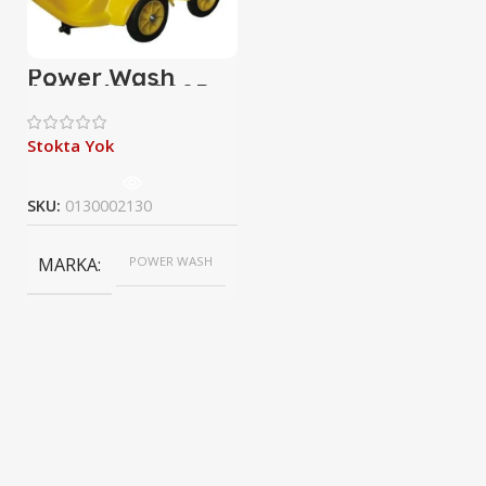
Power Wash
APW-VQA-200P
Basınçlı Yıkama
Makines
Stokta Yok
SKU:
0130002130
MARKA
POWER WASH