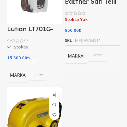
Partner Sarı Telli
Daire Fırça
178×25 mm
Stokta Yok
Lutian LT701G-
850.00
₺
2500A 195B
Yıkama Makinesi
SKU:
MEGASAN511
Stokta
MARKA
Partner
15 300.00
₺
MARKA
Lutian