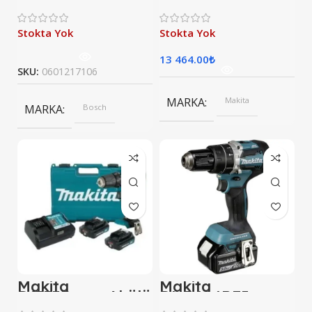
Watt Dekupaj
Volt -3,0 Ah
Testere
Lityum Akülü
Matkap Vidalama
Stokta Yok
Stokta Yok
(Çift Akülü)
13 464.00
₺
SKU:
0601217106
MARKA
Makita
MARKA
Bosch
Makita
Makita
Df333Dwae Akülü
DHP484RFJ
Matkap Vidalama
Akülü Darbeli