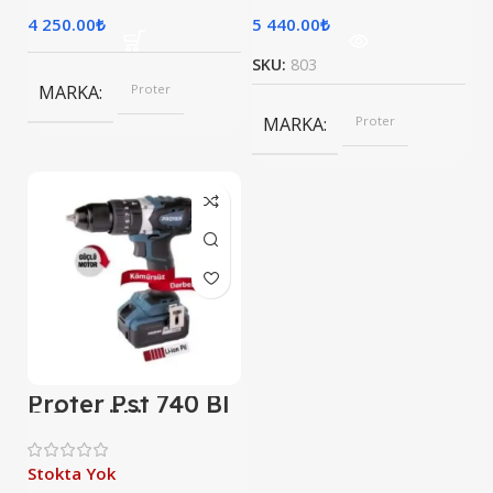
4 250.00
₺
5 440.00
₺
SKU:
803
MARKA
Proter
MARKA
Proter
Proter Pst 740 Bl
Çift Akülü
20V/4AH Darbeli
Şarjlı Matkap
Stokta Yok