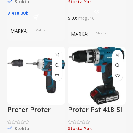
Stokta
Stokta Yok
9 418.00
₺
SKU:
meg316
MARKA
Makita
MARKA
Makita
Proter Proter
Proter Pst 418 Sl
PST222 Şarjlı
Şarjlı Matkap 13
Vidalama
Mm
Stokta
Stokta Yok