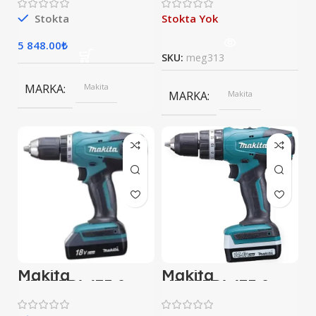
12V 2A
Matkap
Stokta
Stokta Yok
5 848.00
₺
SKU:
meg313
MARKA
Makita
MARKA
Makita
Makita
Makita
HP457DWE3 2
HP457DWE3 2
Akülü Darbeli
Akülü Darbeli
Matkap
Matkap