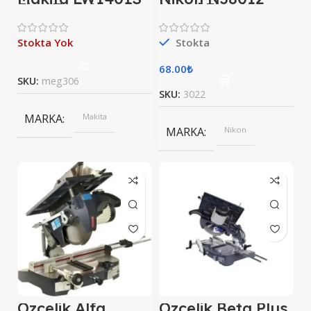
Flex Taşlı Metal
Metal Flex Kesme
Kesme Makinesi
Taşı
Stokta Yok
Stokta
68.00
₺
SKU:
meg306
SKU:
3022
MARKA
Makita
MARKA
Nikon
Özçelik Alfa
Özçelik Beta Plus