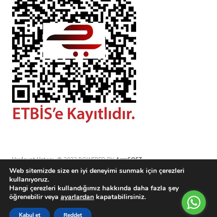
Hırdavat Ustası
@ 2023 POWERED BY
ArmSOFT
Web sitemizde size en iyi deneyimi sunmak için çerezleri
kullanıyoruz.
Hangi çerezleri kullandığımız hakkında daha fazla şey
öğrenebilir veya
ayarlardan
kapatabilirsiniz.
ArmSoft
theme
2023
® Hırdavat Ustası by Armsoft
0
Kabul et
Reddet