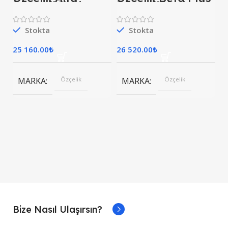
Portatif Kesim
Portatif Kesim
Makinası 300 MM
Makinesi 300 Mm
Stokta
Stokta
25 160.00
₺
26 520.00
₺
MARKA
Özçelik
MARKA
Özçelik
Bize Nasıl Ulaşırsın?