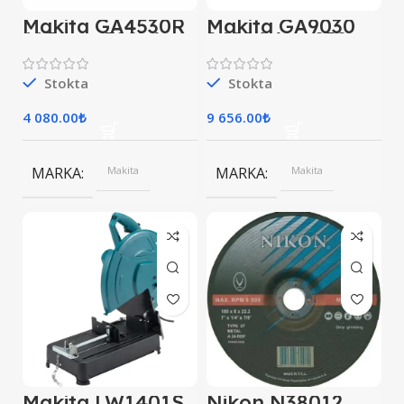
Makita GA4530R
Makita GA9030
115 mm 720W
2400 Watt 230
Avuç Taşlama
mm Büyük
Taşlama
Stokta
Stokta
4 080.00
₺
9 656.00
₺
MARKA
Makita
MARKA
Makita
Makita LW1401S
Nikon N38012