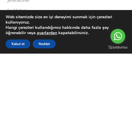
Jeneratörler
Su Motoru
Web sitemizde size en iyi deneyimi sunmak için çerezleri
kullanıyoruz.
Müşteri Paneli
Hangi çerezleri kullandığımız hakkında daha fazla şey
öğrenebilir veya
ayarlardan
kapatabilirsiniz.
Hesabım
0
Siparişler
Kabul et
Reddet
Filters
Karşılaştırma Listesi
Wishlist
Sepetim
Menu
Garanti Şartları
Kargo Takip