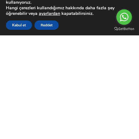
Su Motoru
kullanıyoruz.
Hangi çerezleri kullandığımız hakkında daha fazla şey
öğrenebilir veya
ayarlardan
kapatabilirsiniz.
Müşteri Paneli
0
Hesabım
Kabul et
Reddet
Filters
Karşılaştırma Listesi
Wishlist
Sepetim
Menu
Siparişler
Garanti Şartları
Kargo Takip