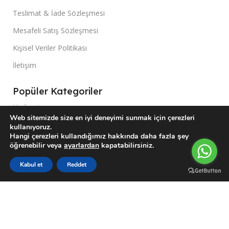
Teslimat & İade Sözleşmesi
Mesafeli Satış Sözleşmesi
Kişisel Veriler Politikası
İletişim
Popüler Kategoriler
Hırdavat
Web sitemizde size en iyi deneyimi sunmak için çerezleri
Endüstriyel Makineler
kullanıyoruz.
Hangi çerezleri kullandığımız hakkında daha fazla şey
Bahçe El Aletleri
öğrenebilir veya
ayarlardan
kapatabilirsiniz.
Jeneratörler
0
Kabul et
Reddet
Sidebar
Karşılaştırma Listesi
Wishlist
Sepetim
Menu
Su Motoru
Müşteri Paneli
Hesabım