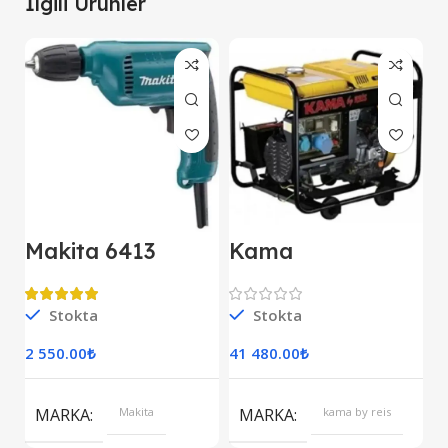
İlgili Ürünler
Makita 6413
Kama
M
Darbesiz Matkap
KDK7500CE
E
Kipor Dizel
D
Jeneratör Marşlı
Stokta
Stokta
S
Monofaze
2 550.00
₺
41 480.00
₺
7
S
MARKA
Makita
MARKA
kama by reis