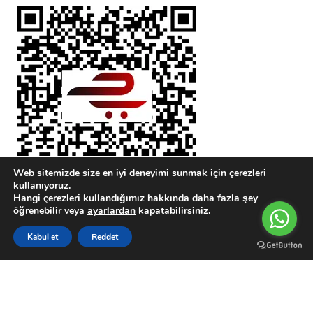
Web sitemizde size en iyi deneyimi sunmak için çerezleri
kullanıyoruz.
Hangi çerezleri kullandığımız hakkında daha fazla şey
öğrenebilir veya
ayarlardan
kapatabilirsiniz.
0
Kabul et
Reddet
Sidebar
Karşılaştırma Listesi
Wishlist
Sepetim
Menu
Hırdavat Ustası
@ 2023 POWERED BY
ArmSOFT