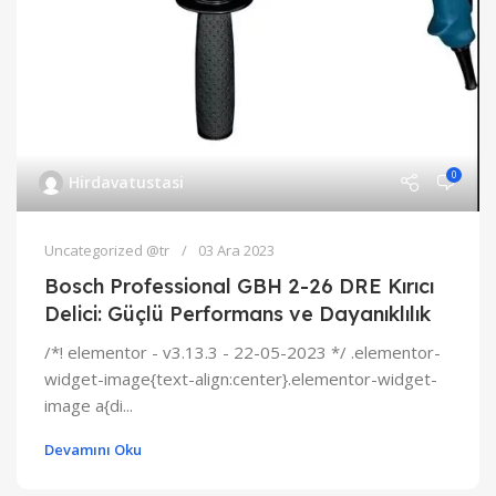
0
Hirdavatustasi
Uncategorized @tr
03 Ara 2023
Bosch Professional GBH 2-26 DRE Kırıcı
Delici: Güçlü Performans ve Dayanıklılık
/*! elementor - v3.13.3 - 22-05-2023 */ .elementor-
widget-image{text-align:center}.elementor-widget-
image a{di...
Devamını Oku