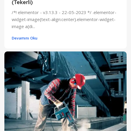
(Tekerli)
/*! elementor - v3.13.3 - 22-05-2023 */ .elementor-
widget-image{text-align:center}.elementor-widget-
image a{di...
Devamını Oku