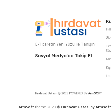
Ku
Ha
Giz
E-Ticaretin Yeni Yüzü ile Tanışın!
Tes
Sö
Sosyal Medya'da Takip Et
Mes
Kiş
İle
Hırdavat Ustası
@ 2023 POWERED BY
ArmSOFT
ArmSoft
theme
2023
® Hırdavat Ustası by Armsoft