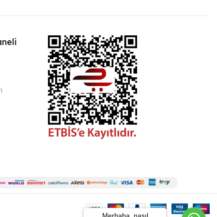
neli
ı
Merhaba, nasıl