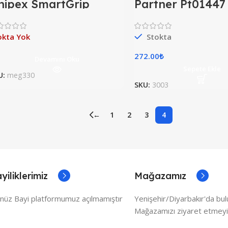
nipex SmartGrip
Partner Pt01447
501250 Otomatik
Boru Kesme 42
yarlı Pense
okta Yok
Stokta
272.00
₺
Devamını Oku
Sepete Ekle
U:
meg330
SKU:
3003
←
1
2
3
4
yiliklerimiz
Mağazamız
nüz Bayi platformumuz açılmamıştır
Yenişehir/Diyarbakır'da bu
Mağazamızı ziyaret etmeyi