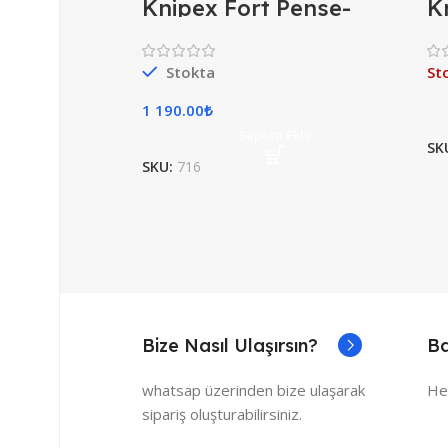
Knipex Fort Pense-
K
8701180
8
A
Stokta
St
1 190.00
₺
Sepete Ekle
SK
SKU:
716
Bize Nasıl Ulaşırsın?
Ba
whatsap üzerinden bize ulaşarak
He
sipariş oluşturabilirsiniz.