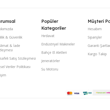
rumsal
Popüler
Müşteri Pa
Kategoriler
kkımızda
Hesabım
Hırdavat
lilik & Güvenlik
Siparişler
Endüstriyel Makineler
limat & İade
Garanti Şartlar
zleşmesi
Bahçe El Aletleri
Kargo Takip
afeli Satış Sözleşmesi
Jeneratörler
isel Veriler Politikası
Su Motoru
tişim