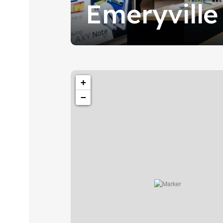
Emeryville
+
−