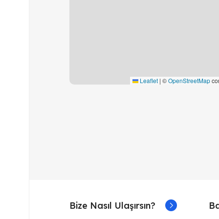
Leaflet
|
©
OpenStreetMap
con
Bize Nasıl Ulaşırsın?
Ba