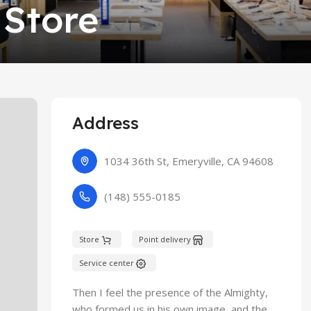
 Store
Address
1034 36th St, Emeryville, CA 94608
(148) 555-0185
Store
Point delivery
Service center
Then I feel the presence of the Almighty,
who formed us in his own image, and the