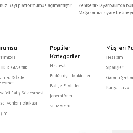
nüz Bayi platformumuz açılmamıştır
Yenişehir/Diyarbakır'da bu
Mağazamızı ziyaret etmeyi
rumsal
Popüler
Müşteri Pa
Kategoriler
kkımızda
Hesabım
Hırdavat
lilik & Güvenlik
Siparişler
Endüstriyel Makineler
limat & İade
Garanti Şartlar
zleşmesi
Bahçe El Aletleri
Kargo Takip
afeli Satış Sözleşmesi
Jeneratörler
isel Veriler Politikası
Su Motoru
tişim