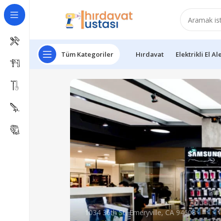
Tüm Kategoriler
Hırdavat
Elektrikli El Al
1034 36th St, Emeryville, CA 94608