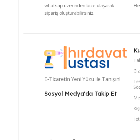
whatsap üzerinden bize ulaşarak
He
sipariş oluşturabilirsiniz.
Ku
Ha
Giz
E-Ticaretin Yeni Yüzü ile Tanışın!
Tes
Sö
Sosyal Medya'da Takip Et
Mes
Kiş
İle