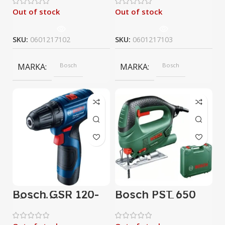
Vidalama
Out of stock
Out of stock
SKU:
0601217102
SKU:
0601217103
MARKA
Bosch
MARKA
Bosch
Bosch GSR 120-
Bosch PST 650
LI Akülü
Compact 500
Vidalama
Watt Dekupaj
Testere