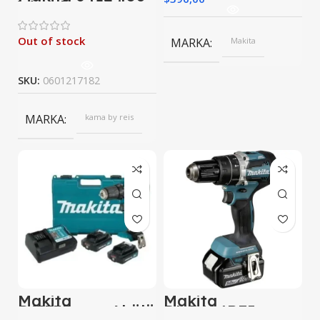
Watt Darbesiz
Matkap
Out of stock
MARKA
Makita
SKU:
0601217182
MARKA
kama by reis
Makita
Makita
Df333Dwae Akülü
DHP484RFJ