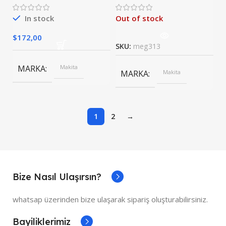
Matkap
Akülü Darbeli
Vidalama 12V 2A
Matkap
In stock
Out of stock
$
172,00
SKU:
meg313
MARKA
Makita
MARKA
Makita
1
2
→
Bize Nasıl Ulaşırsın?
whatsap üzerinden bize ulaşarak sipariş oluşturabilirsiniz.
Bayiliklerimiz