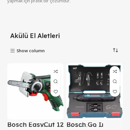
yapmak için pratik bir çözümdür.
Akülü El Aletleri
Show column
Bosch EasyCut 12
Bosch Go Iı
Baretool (Akü ve
Akülü Vidalama