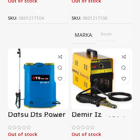
Out of stock
Out of stock
SKU:
0601217104
SKU:
0601217106
MARKA
Bosch
Datsu Dts Power
Demir İz
Cf -16C-T Akülü
Electronic 250 A
Bakır Sargılı
Çanta Kaynak
Makinesi
Out of stock
Out of stock