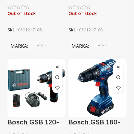
Şarj Cihazı Dahil
Değil) Akülü
NanoBlade Teste
Out of stock
Out of stock
SKU:
0601217105
SKU:
0601217108
MARKA
Bosch
MARKA
Bosch
Bosch GSB 120-
Bosch GSB 180-
LI 12V Akülü
LI 18V 1,5 Ah
Darbeli Vidalama
Akülü Darbeli