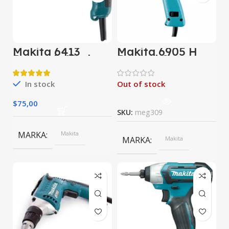
Makita 6413
Makita 6905 H
Darbesiz Matkap
Darbeli Somun
Sıkma
In stock
Out of stock
$
75,00
SKU:
meg309
MARKA
Makita
MARKA
Makita