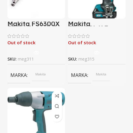
Makita FS6300X
Makita
570W Elektrikli
TD110DWAE
Vidalama Aleti
Darbeli Vidalama
Makinesi
Out of stock
Out of stock
SKU:
meg311
SKU:
meg315
MARKA
Makita
MARKA
Makita