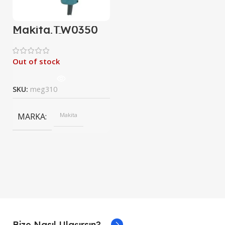
Makita TW0350
Darbeli Somun
Sıkma
Out of stock
SKU:
meg310
MARKA
Makita
Bize Nasıl Ulaşırsın?