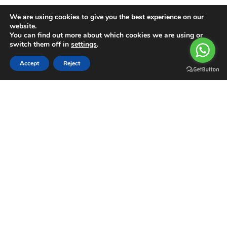
Su Motoru
We are using cookies to give you the best experience on our
website.
You can find out more about which cookies we are using or
Müşteri Paneli
switch them off in
settings
.
Hesabım
0
Accept
Reject
Siparişler
Filters
Compare
Wishlist
Cart
Menu
Garanti Şartları
Kargo Takip