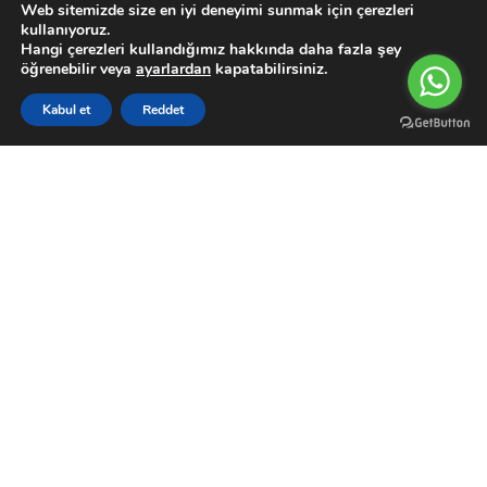
Web sitemizde size en iyi deneyimi sunmak için çerezleri
Su Motoru
kullanıyoruz.
Hangi çerezleri kullandığımız hakkında daha fazla şey
Müşteri Paneli
öğrenebilir veya
ayarlardan
kapatabilirsiniz.
Hesabım
0
Kabul et
Reddet
Filters
Karşılaştırma Listesi
Wishlist
Sepetim
Menu
Siparişler
Garanti Şartları
Kargo Takip