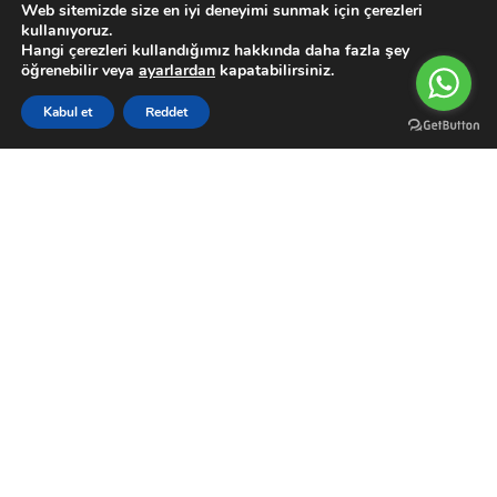
Web sitemizde size en iyi deneyimi sunmak için çerezleri
Su Motoru
kullanıyoruz.
Hangi çerezleri kullandığımız hakkında daha fazla şey
Müşteri Paneli
öğrenebilir veya
ayarlardan
kapatabilirsiniz.
Hesabım
0
Kabul et
Reddet
Filters
Karşılaştırma Listesi
Wishlist
Sepetim
Menu
Siparişler
Garanti Şartları
Kargo Takip