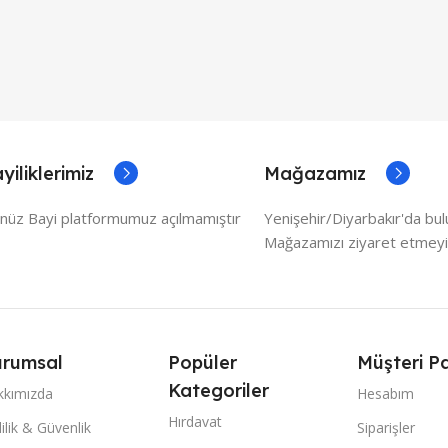
yiliklerimiz
Mağazamız
nüz Bayi platformumuz açılmamıştır
Yenişehir/Diyarbakır'da bu
Mağazamızı ziyaret etmeyi
rumsal
Popüler
Müşteri Pa
Kategoriler
kkımızda
Hesabım
Hırdavat
lilik & Güvenlik
Siparişler