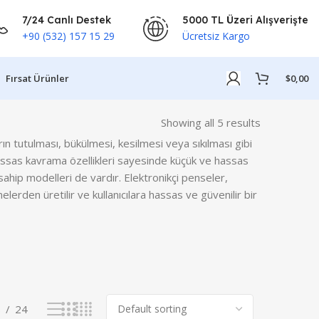
7/24 Canlı Destek
5000 TL Üzeri Alışverişte
+90 (532) 157 15 29
Ücretsiz Kargo
Fırsat Ürünler
$
0,00
Showing all 5 results
rın tutulması, bükülmesi, kesilmesi veya sıkılması gibi
e hassas kavrama özellikleri sayesinde küçük ve hassas
 sahip modelleri de vardır. Elektronikçi penseler,
elerden üretilir ve kullanıcılara hassas ve güvenilir bir
8
24