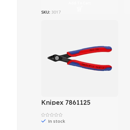
Add To Cart
SKU:
3017
Knipex 7861125
Elektronikçi Yan Keski
In stock