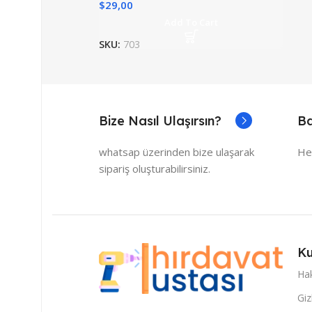
$
29,00
Add To Cart
SKU:
703
Bize Nasıl Ulaşırsın?
Ba
whatsap üzerinden bize ulaşarak
He
sipariş oluşturabilirsiniz.
Ku
Ha
Giz