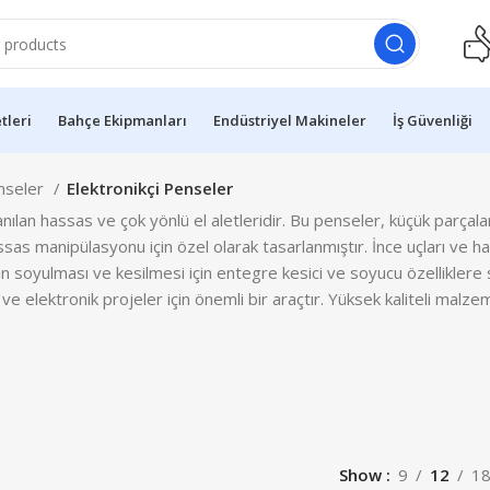
etleri
Bahçe Ekipmanları
Endüstriyel Makineler
İş Güvenliği
enseler
Elektronikçi Penseler
anılan hassas ve çok yönlü el aletleridir. Bu penseler, küçük parçala
 hassas manipülasyonu için özel olarak tasarlanmıştır. İnce uçları v
lerin soyulması ve kesilmesi için entegre kesici ve soyucu özelliklere
ve elektronik projeler için önemli bir araçtır. Yüksek kaliteli malzem
Show
9
12
1