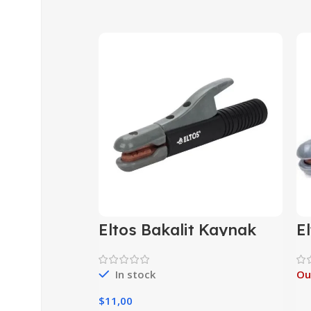
Eltos Bakalit Kaynak
E
Pense 400 A BKP400
K
In stock
Ou
$
11,00