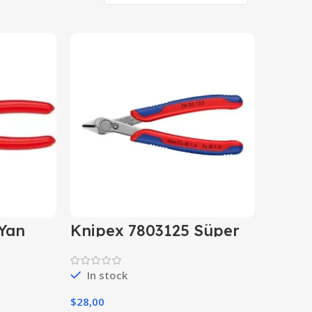
Yan
Knipex 7803125 Süper
Knips Yan Keski
In stock
$
28,00