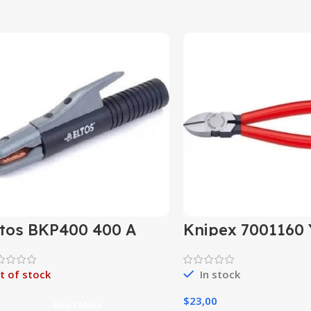
ltos BKP400 400 A
Knipex 7001160 
aynak Pensesi
Keski 160Mm
t of stock
In stock
$
23,00
Read More