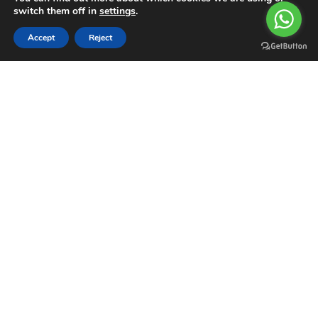
switch them off in
settings
.
0
Accept
Reject
Filters
Compare
Wishlist
Cart
Menu
Hırdavat Ustası
@ 2023 POWERED BY
ArmSOFT