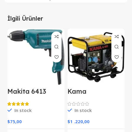
İlgili Ürünler
Makita 6413
Kama
M
Darbesiz Matkap
KDK7500CE
E
Kipor Dizel
D
Jeneratör Marşlı
In stock
In stock
O
Monofaze
$
75,00
$
1 .220,00
$