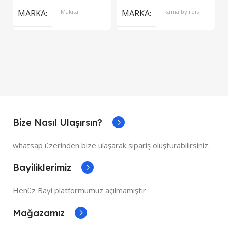
S
MARKA
Makita
MARKA
kama by reis
Bize Nasıl Ulaşırsın?
whatsap üzerinden bize ulaşarak sipariş oluşturabilirsiniz.
Bayiliklerimiz
Henüz Bayi platformumuz açılmamıştır
Mağazamız