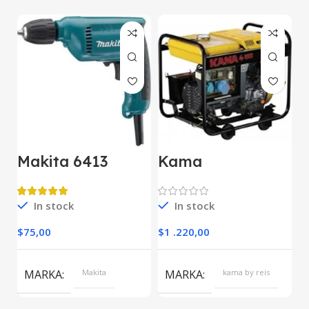
Makita 6413
Kama
M
Darbesiz Matkap
KDK7500CE
E
Kipor Dizel
D
Jeneratör Marşlı
In stock
In stock
O
Monofaze
$
75,00
$
1 .220,00
$
S
MARKA
Makita
MARKA
kama by reis