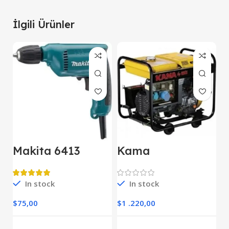
İlgili Ürünler
Makita 6413
Kama
M
Darbesiz Matkap
KDK7500CE
E
Kipor Dizel
D
Jeneratör Marşlı
In stock
In stock
O
Monofaze
$
75,00
$
1 .220,00
$
S