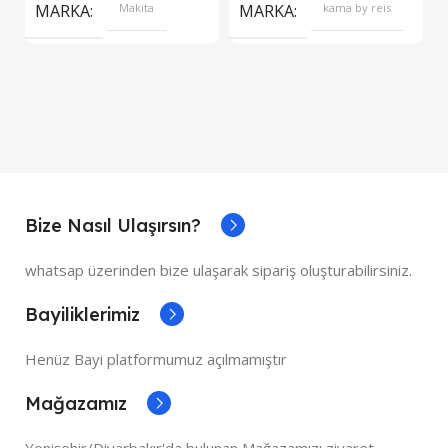
MARKA
Makita
MARKA
kama by reis
Bize Nasıl Ulaşırsın?
whatsap üzerinden bize ulaşarak sipariş oluşturabilirsiniz.
Bayiliklerimiz
Henüz Bayi platformumuz açılmamıştır
Mağazamız
Yenişehir/Diyarbakır'da bulunan Mağazamızı ziyaret