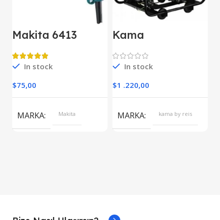
Makita 6413
Kama
M
Darbesiz Matkap
KDK7500CE
E
Kipor Dizel
D
Jeneratör Marşlı
In stock
In stock
O
Monofaze
$
75,00
$
1 .220,00
$
S
MARKA
Makita
MARKA
kama by reis