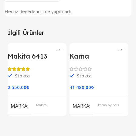
Henüz değerlendirme yapılmadı.
İlgili Ürünler
Makita 6413
Kama
Darbesiz Matkap
KDK7500CE
Kipor Dizel
Jeneratör Marşlı
Stokta
Stokta
Monofaze
2 550.00
₺
41 480.00
₺
MARKA
Makita
MARKA
kama by reis
M
E
D
S