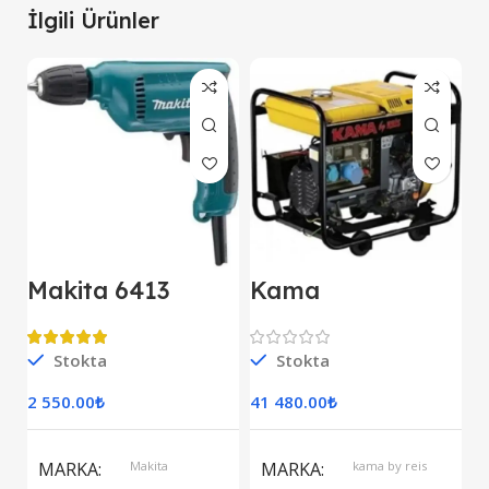
İlgili Ürünler
Makita 6413
Kama
M
Darbesiz Matkap
KDK7500CE
E
Kipor Dizel
D
Jeneratör Marşlı
Stokta
Stokta
S
Monofaze
2 550.00
₺
41 480.00
₺
7
S
MARKA
Makita
MARKA
kama by reis