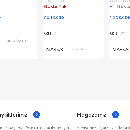
aze
Stokta Yok
Stokt
₺
7 548.00
₺
1 258.00
₺
epete Ekle
Devamını Oku
SKU:
7
SKU:
702
kama by reis
MARKA
Makita
MARKA
yiliklerimiz
Mağazamız
nüz Bayi platformumuz açılmamıştır
Yenişehir/Diyarbakır'da bu