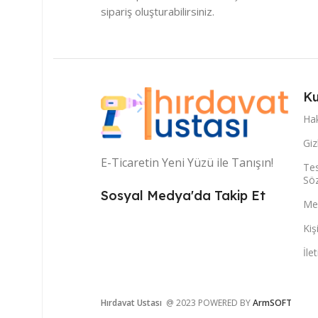
sipariş oluşturabilirsiniz.
Ku
Ha
Giz
E-Ticaretin Yeni Yüzü ile Tanışın!
Tes
Sö
Sosyal Medya'da Takip Et
Mes
Kiş
İle
Hırdavat Ustası
@ 2023 POWERED BY
ArmSOFT