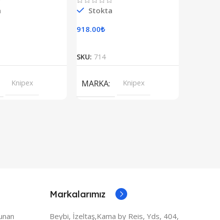
a
Stokta
Stokt
918.00
₺
884.00
₺
Sepete Ekle
Sepete Ekle
SKU:
714
SKU:
722
Knipex
MARKA
Knipex
MARK
Markalarımız
lunan
Beybi, İzeltaş,Kama by Reis, Yds, 404,