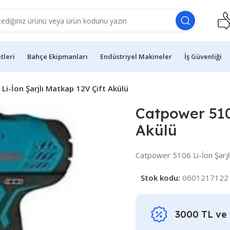
etleri
Bahçe Ekipmanları
Endüstriyel Makineler
İş Güvenliği
i-İon Şarjlı Matkap 12V Çift Akülü
Catpower 5106
Akülü
Catpower 5106 Li-İon Şarjl
Stok kodu:
0601217122
3000 TL ve ü