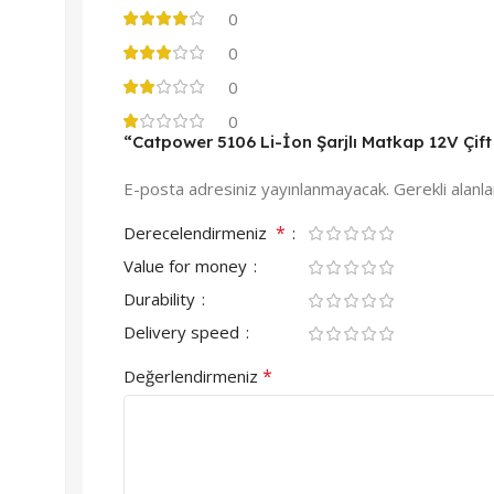
0
0
0
0
“Catpower 5106 Li-İon Şarjlı Matkap 12V Çift 
E-posta adresiniz yayınlanmayacak.
Gerekli alanl
*
Derecelendirmeniz
Value for money
Durability
Delivery speed
*
Değerlendirmeniz