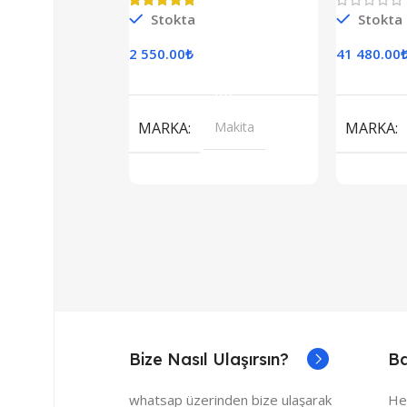
Monof
Stokta
Stokta
2 550.00
₺
41 480.00
Sepete Ekle
S
MARKA
Makita
MARKA
Bize Nasıl Ulaşırsın?
Ba
whatsap üzerinden bize ulaşarak
He