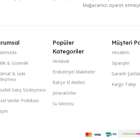
Mağazamızı ziyaret etmeyi
rumsal
Popüler
Müşteri Pa
Kategoriler
kkımızda
Hesabım
Hırdavat
lilik & Güvenlik
Siparişler
Endüstriyel Makineler
limat & İade
Garanti Şartlar
zleşmesi
Bahçe El Aletleri
Kargo Takip
afeli Satış Sözleşmesi
Jeneratörler
isel Veriler Politikası
Su Motoru
tişim