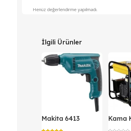
Henüz değerlendirme yapılmadı.
İlgili Ürünler
Makita 6413
Kama 
Darbesiz Matkap
Kipor D
Jenera