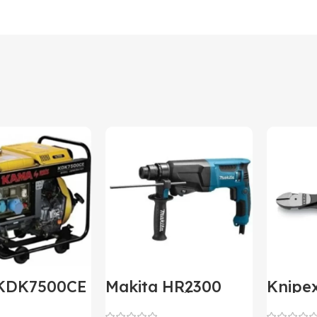
KDK7500CE
Makita HR2300
Knipe
izel
Elektropnömatik
Ağır T
tör Marşlı
Delici