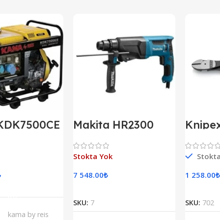
KDK7500CE
Makita HR2300
Knipe
izel
Elektropnömatik
Ağır T
tör Marşlı
Delici
aze
Stokta Yok
Stokt
₺
7 548.00
₺
1 258.00
₺
epete Ekle
Devamını Oku
SKU:
7
SKU:
702
kama by reis