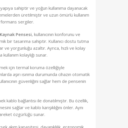
r yapıya sahiptir ve yoğun kullanıma dayanacak
zemelerden üretilmiştir ve uzun ömürlü kullanım
erformans sergiler.
 Kaynak Pensesi
, kullanıcının konforunu ve
mik bir tasarıma sahiptir. Kullanıcı dostu tutma
ar ve yorgunluğu azaltır. Ayrıca, hızlı ve kolay
a kullanım kolaylığı sunar.
mek için termal koruma özelliğiyle
anımlarda aşırı ısınma durumunda cihazın otomatik
llanıcının güvenliğini sağlar hem de pensenin
nek kablo bağlantısı ile donatılmıştır. Bu özellik,
esini sağlar ve kablo karışıklığını önler. Aynı
areket özgürlüğü sunar.
ksek akım kapasitesi, dayanıklılık, ergonomik