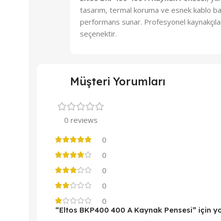
tasarım, termal koruma ve esnek kablo bağla
performans sunar. Profesyonel kaynakçılar v
seçenektir.
Müşteri Yorumları
0 reviews
0
0
0
0
0
“Eltos BKP400 400 A Kaynak Pensesi” için yor