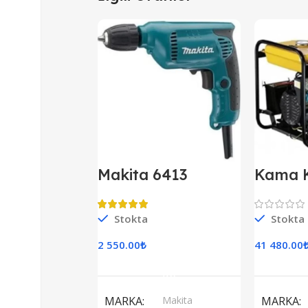
Makita 6413
Kama 
Darbesiz Matkap
Kipor D
Jenera
Monof
Stokta
Stokta
2 550.00
₺
41 480.00
Sepete Ekle
S
MARKA
Makita
MARKA