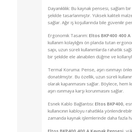
Dayanıklılık: Bu kaynak pensesi, sağlam bi
şekilde tasarlanmıştır. Yüksek kaliteli mal
sağlar. Ağır iş koşullarında bile güvenilir p
Ergonomik Tasarım:
Eltos BKP400 400 A
kullanım kolaylığını ön planda tutan ergono
sapı, uzun süreli kullanımlarda rahatlık sağl
bir şekilde ele alınabilen düğme ve kollarıyl
Termal Koruma: Pense, aşırı ısınmayı önle
donatılmıştır. Bu özellik, uzun süreli kull
olarak kapanmasını sağlar. Böylece, hem ku
aşırı ısınmaya karşı korunmasını sağlar.
Esnek Kablo Bağlantısı:
Eltos BKP400
, es
kullanıcının kabloyu rahatlıkla yönlendirebilm
zamanda kaynak işlemlerinde daha fazla h
Eltos BKP400 400 A Kaynak Pensesi
, yü