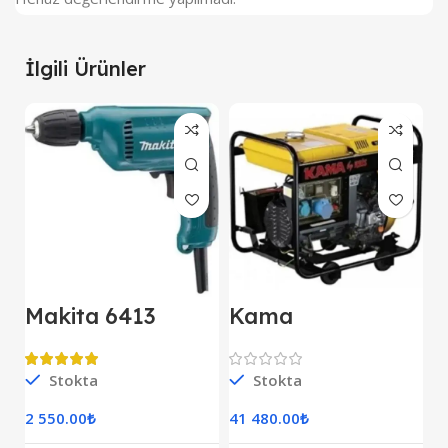
İlgili Ürünler
Makita 6413
Kama
M
Darbesiz Matkap
KDK7500CE
E
Kipor Dizel
D
Jeneratör Marşlı
Stokta
Stokta
S
Monofaze
2 550.00
₺
41 480.00
₺
7