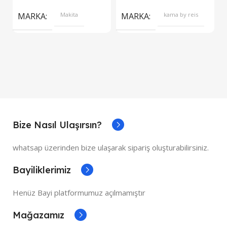
S
MARKA
Makita
MARKA
kama by reis
Bize Nasıl Ulaşırsın?
whatsap üzerinden bize ulaşarak sipariş oluşturabilirsiniz.
Bayiliklerimiz
Henüz Bayi platformumuz açılmamıştır
Mağazamız