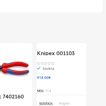
Knipex 001103
Kumanda Dolabı
Anahtarı
Stokta
918.00
₺
Sepete Ekle
SKU:
714
x 7402160
Knipe
ip Yan Keski
Yan K
MARKA
Knipex
160 