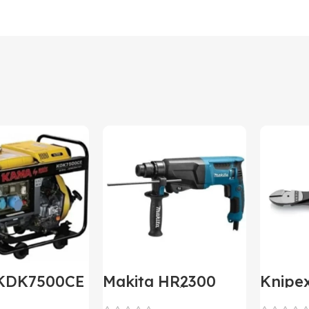
KDK7500CE
Makita HR2300
Knipe
izel
Elektropnömatik
Ağır T
tör Marşlı
Delici