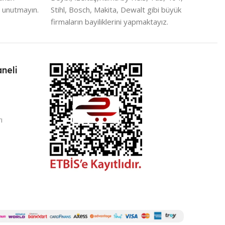
 unutmayın.
Stihl, Bosch, Makita, Dewalt gibi büyük
firmaların bayiliklerini yapmaktayız.
neli
ı