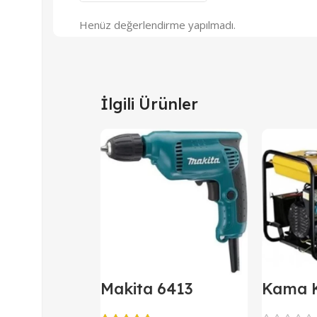
Henüz değerlendirme yapılmadı.
İlgili Ürünler
Makita 6413
Kama 
Darbesiz Matkap
Kipor D
Jenera