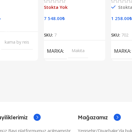
aze
Stokta Yok
Stokt
₺
7 548.00
₺
1 258.00
₺
epete Ekle
Devamını Oku
SKU:
7
SKU:
702
kama by reis
MARKA
Makita
MARKA
yiliklerimiz
Mağazamız
nüz Bayi platformumuz açılmamıştır
Yenişehir/Diyarbakır'da bu