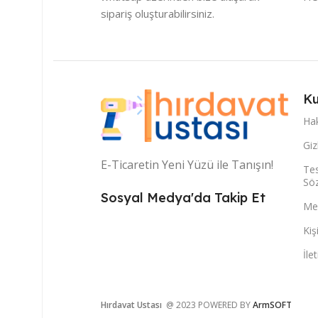
sipariş oluşturabilirsiniz.
Ku
Ha
Giz
E-Ticaretin Yeni Yüzü ile Tanışın!
Tes
Sö
Sosyal Medya'da Takip Et
Mes
Kiş
İle
Hırdavat Ustası
@ 2023 POWERED BY
ArmSOFT