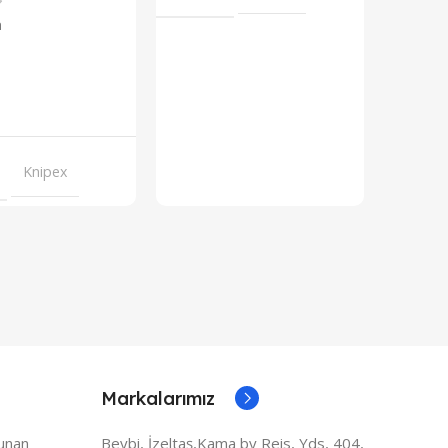
a
Stokt
884.00
₺
Sepete Ekle
SKU:
722
Knipex
MARK
Markalarımız
lunan
Beybi, İzeltaş,Kama by Reis, Yds, 404,