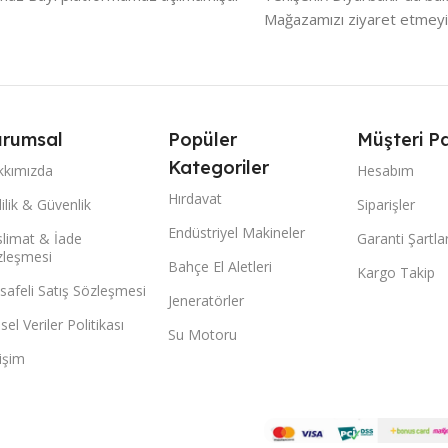
Mağazamızı ziyaret etmeyi
rumsal
Popüler
Müşteri Pa
Kategoriler
kkımızda
Hesabım
Hırdavat
lilik & Güvenlik
Siparişler
Endüstriyel Makineler
limat & İade
Garanti Şartlar
zleşmesi
Bahçe El Aletleri
Kargo Takip
afeli Satış Sözleşmesi
Jeneratörler
isel Veriler Politikası
Su Motoru
tişim