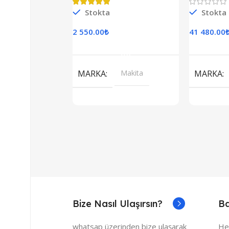
Monof
Stokta
Stokta
2 550.00
₺
41 480.00
Sepete Ekle
S
MARKA
Makita
MARKA
Bize Nasıl Ulaşırsın?
Ba
whatsap üzerinden bize ulaşarak
He