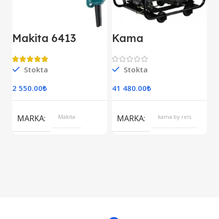
Makita 6413
Kama
M
Darbesiz Matkap
KDK7500CE
E
Kipor Dizel
D
Jeneratör Marşlı
Stokta
Stokta
S
Monofaze
2 550.00
₺
41 480.00
₺
7
S
MARKA
Makita
MARKA
kama by reis