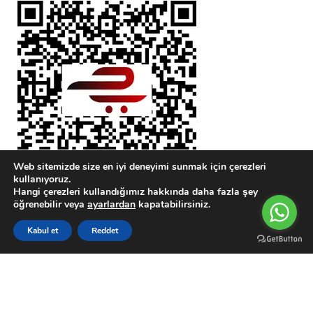
Web sitemizde size en iyi deneyimi sunmak için çerezleri
kullanıyoruz.
Hangi çerezleri kullandığımız hakkında daha fazla şey
öğrenebilir veya
ayarlardan
kapatabilirsiniz.
0
Kabul et
Reddet
Karşılaştırma Listesi
Wishlist
Sepetim
Menu
Hırdavat Ustası
@ 2023 POWERED BY
ArmSOFT