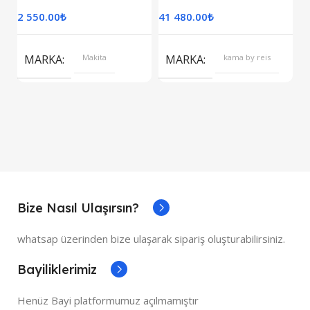
2 550.00
₺
41 480.00
₺
7
S
MARKA
Makita
MARKA
kama by reis
Bize Nasıl Ulaşırsın?
whatsap üzerinden bize ulaşarak sipariş oluşturabilirsiniz.
Bayiliklerimiz
Henüz Bayi platformumuz açılmamıştır