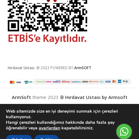
Hırdavat Ustası
@ 2023 POWERED BY
ArmSOFT
ArmSoft
theme
2023
® Hırdavat Ustası by Armsoft
Web sitemizde size en iyi deneyimi sunmak için çerezleri
kullanıyoruz.
Hangi çerezleri kullandığımız hakkında daha fazla şey
English
(
İngilizce
)
Türkçe
öğrenebilir veya
ayarlardan
kapatabilirsiniz.
0