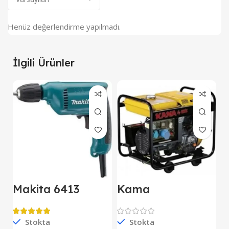
Henüz değerlendirme yapılmadı.
İlgili Ürünler
Makita 6413
Kama
M
Darbesiz Matkap
KDK7500CE
E
Kipor Dizel
D
Jeneratör Marşlı
Stokta
Stokta
S
Monofaze