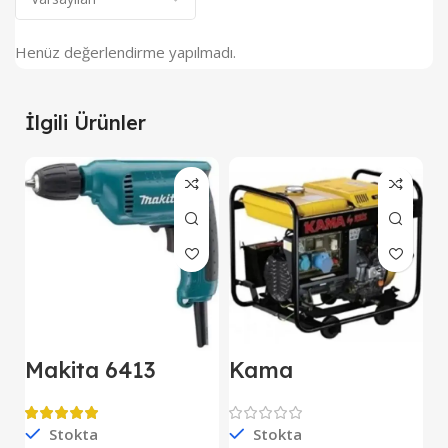
Henüz değerlendirme yapılmadı.
İlgili Ürünler
Makita 6413
Kama
M
Darbesiz Matkap
KDK7500CE
E
Kipor Dizel
D
Jeneratör Marşlı
Stokta
Stokta
S
Monofaze