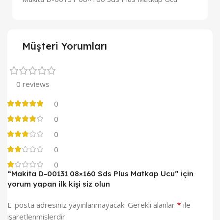
Müşteri Yorumları
0 reviews
0
0
0
0
0
“Makita D-00131 08×160 Sds Plus Matkap Ucu” için
yorum yapan ilk kişi siz olun
*
E-posta adresiniz yayınlanmayacak.
Gerekli alanlar
ile
işaretlenmişlerdir