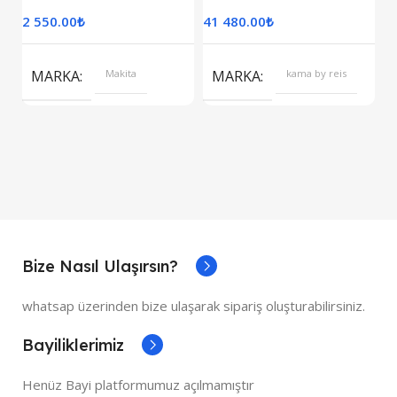
2 550.00
₺
41 480.00
₺
7
S
MARKA
Makita
MARKA
kama by reis
Bize Nasıl Ulaşırsın?
whatsap üzerinden bize ulaşarak sipariş oluşturabilirsiniz.
Bayiliklerimiz
Henüz Bayi platformumuz açılmamıştır