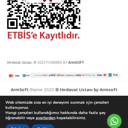
Hırdavat Ustası
@ 2023 POWERED BY
ArmSOFT
ArmSoft
theme
2023
® Hırdavat Ustası by Armsoft
Web sitemizde size en iyi deneyimi sunmak için çerezleri
kullanıyoruz.
Hangi çerezleri kullandığımız hakkında daha fazla şey
English
(
İngilizce
)
Türkçe
öğrenebilir veya
ayarlardan
kapatabilirsiniz.
0