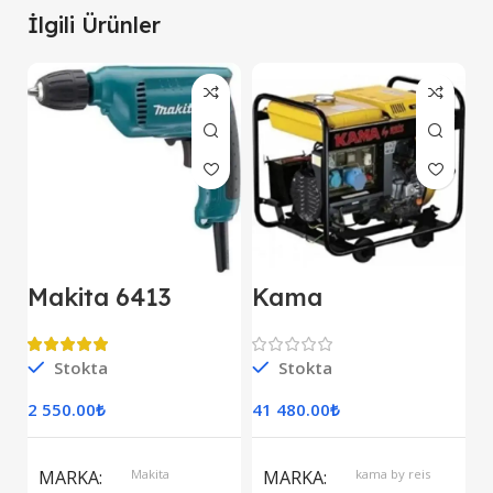
İlgili Ürünler
Makita 6413
Kama
M
Darbesiz Matkap
KDK7500CE
E
Kipor Dizel
D
Jeneratör Marşlı
Stokta
Stokta
S
Monofaze
2 550.00
₺
41 480.00
₺
7
S
MARKA
Makita
MARKA
kama by reis