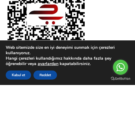
Web sitemizde size en iyi deneyimi sunmak için çerezleri
kullanıyoruz.
Hangi çerezleri kullandığımız hakkında daha fazla şey
öğrenebilir veya
ayarlardan
kapatabilirsiniz.
0
Kabul et
Reddet
Karşılaştırma Listesi
Wishlist
Sepetim
Menu
Hırdavat Ustası
@ 2023 POWERED BY
ArmSOFT
ArmSoft
theme
2023
® Hırdavat Ustası by Armsoft