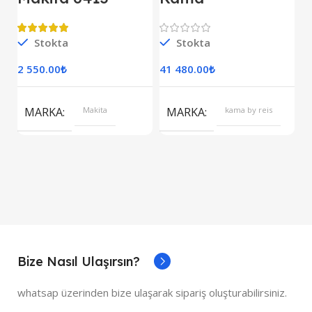
Darbesiz Matkap
KDK7500CE
E
Kipor Dizel
D
Jeneratör Marşlı
Stokta
Stokta
S
Monofaze
2 550.00
₺
41 480.00
₺
7
S
MARKA
Makita
MARKA
kama by reis
Bize Nasıl Ulaşırsın?
whatsap üzerinden bize ulaşarak sipariş oluşturabilirsiniz.