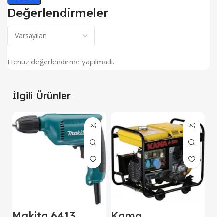
Değerlendirmeler
Henüz değerlendirme yapılmadı.
İlgili Ürünler
Makita 6413
Kama
M