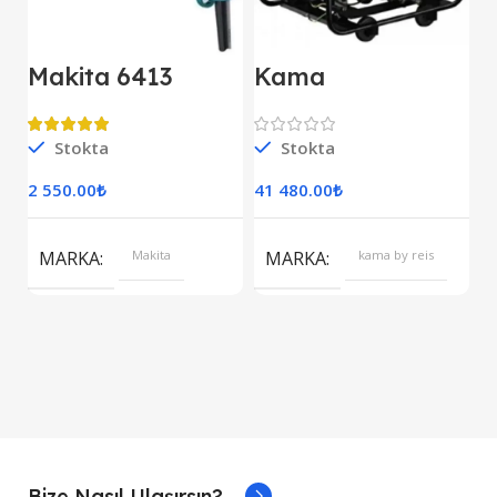
Makita 6413
Kama
M
Darbesiz Matkap
KDK7500CE
E
Kipor Dizel
D
Jeneratör Marşlı
Stokta
Stokta
S
Monofaze
2 550.00
₺
41 480.00
₺
7
S
MARKA
Makita
MARKA
kama by reis
Bize Nasıl Ulaşırsın?