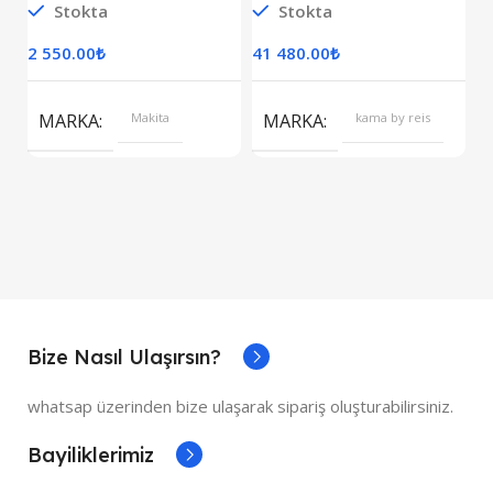
Stokta
Stokta
S
Monofaze
2 550.00
₺
41 480.00
₺
7
S
MARKA
Makita
MARKA
kama by reis
Bize Nasıl Ulaşırsın?
whatsap üzerinden bize ulaşarak sipariş oluşturabilirsiniz.
Bayiliklerimiz