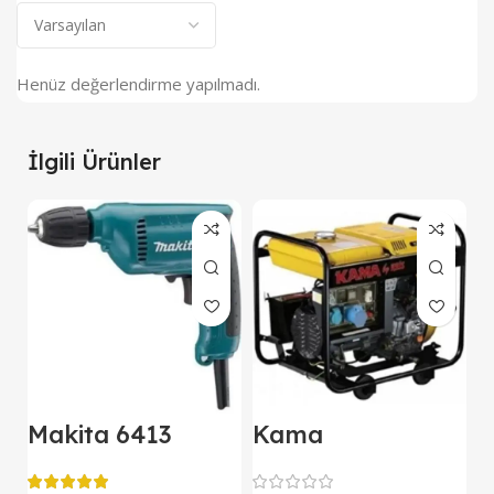
Henüz değerlendirme yapılmadı.
İlgili Ürünler
Makita 6413
Kama
M
Darbesiz Matkap
KDK7500CE
E
Kipor Dizel
D
Jeneratör Marşlı