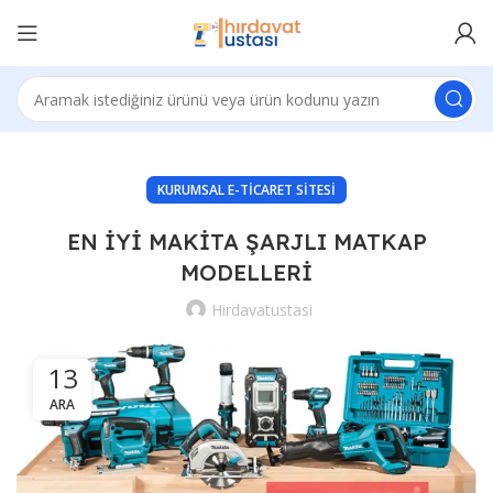
KURUMSAL E-TICARET SITESI
EN İYİ MAKİTA ŞARJLI MATKAP
MODELLERİ
Hirdavatustasi
13
ARA