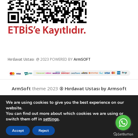
Hırdavat Ustası
@ 2023 POWERED BY
ArmSOFT
ArmSoft
theme
2023
® Hırdavat Ustası by Armsoft
We are using cookies to give you the best experience on our
website.
You can find out more about which cookies we are using or
English
Türkçe
(
Turkish
)
switch them off in
settings
.
0
Accept
Reject
Compare
Wishlist
Cart
Menu