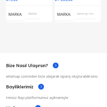
S
MARKA
Makita
MARKA
kama by reis
Bize Nasıl Ulaşırsın?
whatsap üzerinden bize ulaşarak sipariş oluşturabilirsiniz.
Bayiliklerimiz
Henüz Bayi platformumuz açılmamıştır