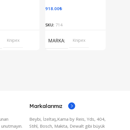
918.00
₺
884.00
₺
Sepete Ekle
Sepete Ekle
SKU:
714
SKU:
722
Knipex
MARKA
Knipex
MARK
Markalarımız
lunan
Beybi, İzeltaş,Kama by Reis, Yds, 404,
 unutmayın.
Stihl, Bosch, Makita, Dewalt gibi büyük