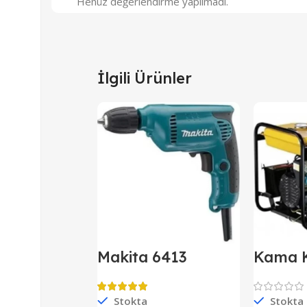
Henüz değerlendirme yapılmadı.
İlgili Ürünler
Makita 6413
Kama 
Darbesiz Matkap
Kipor D
Jenera
Monof
Stokta
Stokta