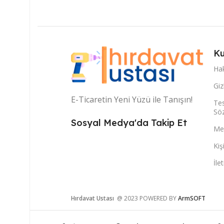
Ku
Ha
Giz
E-Ticaretin Yeni Yüzü ile Tanışın!
Tes
Sö
Sosyal Medya'da Takip Et
Mes
Kiş
İle
Hırdavat Ustası
@ 2023 POWERED BY
ArmSOFT