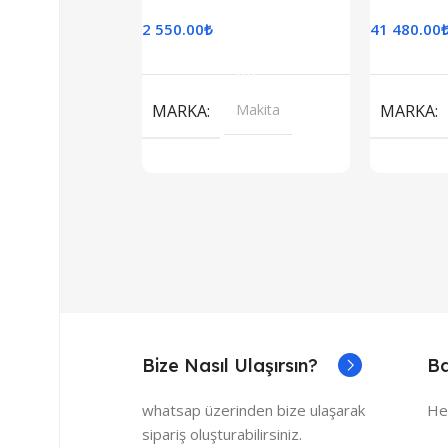
2 550.00
₺
41 480.00
Sepete Ekle
S
MARKA
Makita
MARKA
Bize Nasıl Ulaşırsın?
Ba
whatsap üzerinden bize ulaşarak
He
sipariş oluşturabilirsiniz.