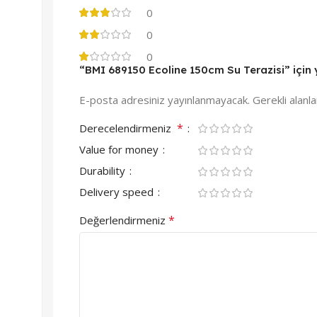
0
0
0
“BMI 689150 Ecoline 150cm Su Terazisi” için y
E-posta adresiniz yayınlanmayacak.
Gerekli alanl
*
Derecelendirmeniz
Value for money
Durability
Delivery speed
*
Değerlendirmeniz