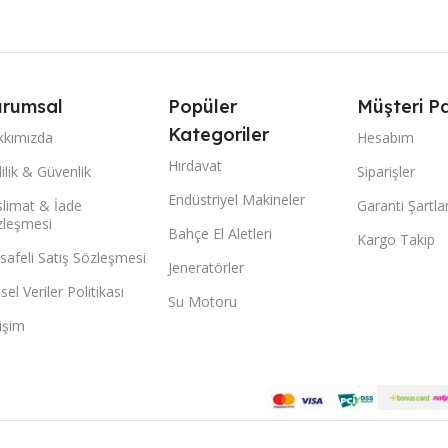
rumsal
Popüler
Müşteri Pa
Kategoriler
kkımızda
Hesabım
Hırdavat
lilik & Güvenlik
Siparişler
Endüstriyel Makineler
limat & İade
Garanti Şartlar
zleşmesi
Bahçe El Aletleri
Kargo Takip
afeli Satış Sözleşmesi
Jeneratörler
isel Veriler Politikası
Su Motoru
tişim