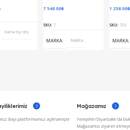
₺
7 548.00
₺
1 258.00
₺
epete Ekle
Devamını Oku
SKU:
7
SKU:
702
kama by reis
MARKA
Makita
MARKA
yiliklerimiz
Mağazamız
nüz Bayi platformumuz açılmamıştır
Yenişehir/Diyarbakır'da bu
Mağazamızı ziyaret etmeyi