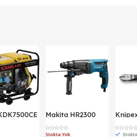
KDK7500CE
Makita HR2300
Knipe
izel
Elektropnömatik
Ağır T
tör Marşlı
Delici
aze
Stokta Yok
Stokt