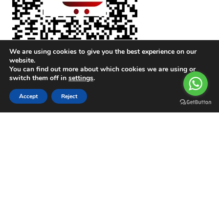
We are using cookies to give you the best experience on our
website.
You can find out more about which cookies we are using or
switch them off in
settings
.
0
Accept
Reject
Compare
Wishlist
Cart
Menu
Hırdavat Ustası
@ 2023 POWERED BY
ArmSOFT
ArmSoft
theme
2023
® Hırdavat Ustası by Armsoft
English
Türkçe
(
Turkish
)