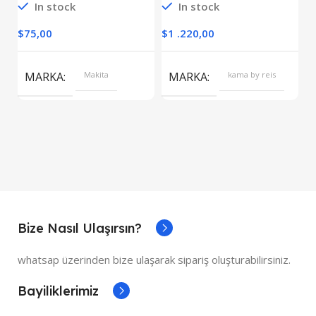
In stock
In stock
O
Monofaze
$
75,00
$
1 .220,00
$
S
MARKA
Makita
MARKA
kama by reis
Bize Nasıl Ulaşırsın?
whatsap üzerinden bize ulaşarak sipariş oluşturabilirsiniz.
Bayiliklerimiz