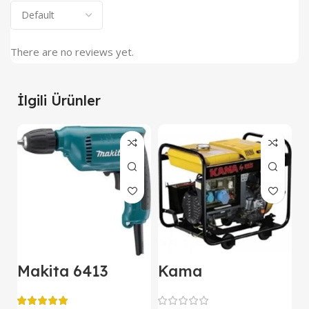
There are no reviews yet.
İlgili Ürünler
Makita 6413
Kama
M
Darbesiz Matkap
KDK7500CE
E
Kipor Dizel
D
Jeneratör Marşlı