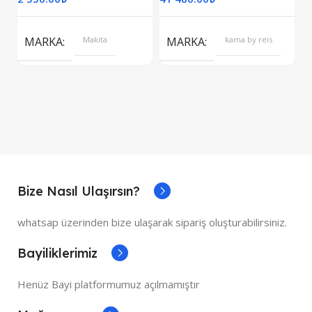
S
MARKA
Makita
MARKA
kama by reis
Bize Nasıl Ulaşırsın?
whatsap üzerinden bize ulaşarak sipariş oluşturabilirsiniz.
Bayiliklerimiz
Henüz Bayi platformumuz açılmamıştır