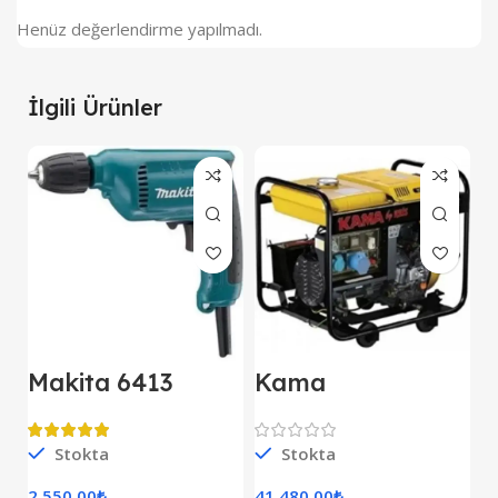
Henüz değerlendirme yapılmadı.
İlgili Ürünler
Makita 6413
Kama
M
Darbesiz Matkap
KDK7500CE
E
Kipor Dizel
D
Jeneratör Marşlı
Stokta
Stokta
S
Monofaze
2 550.00
₺
41 480.00
₺
7