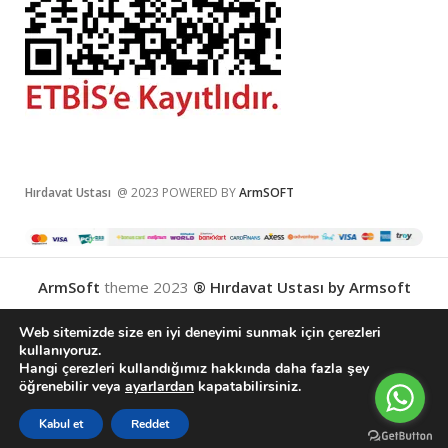
Hırdavat Ustası
@ 2023 POWERED BY
ArmSOFT
ArmSoft
theme
2023
® Hırdavat Ustası by Armsoft
Web sitemizde size en iyi deneyimi sunmak için çerezleri
kullanıyoruz.
Hangi çerezleri kullandığımız hakkında daha fazla şey
English
(
İngilizce
)
Türkçe
öğrenebilir veya
ayarlardan
kapatabilirsiniz.
0
Kabul et
Reddet
Karşılaştırma Listesi
Wishlist
Sepetim
Menu