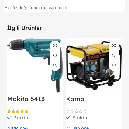
Henüz değerlendirme yapılmadı.
İlgili Ürünler
Makita 6413
Kama
M
Darbesiz Matkap
KDK7500CE
E
Kipor Dizel
D
Jeneratör Marşlı
Stokta
Stokta
S
Monofaze
2 550.00
₺
41 480.00
₺
7