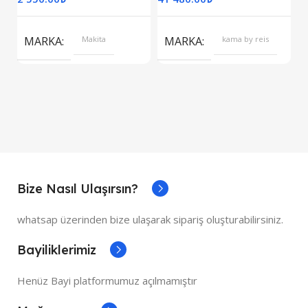
S
MARKA
Makita
MARKA
kama by reis
Bize Nasıl Ulaşırsın?
whatsap üzerinden bize ulaşarak sipariş oluşturabilirsiniz.
Bayiliklerimiz
Henüz Bayi platformumuz açılmamıştır