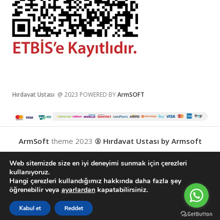
Hırdavat Ustası
@ 2023 POWERED BY
ArmSOFT
ArmSoft
theme
2023
® Hırdavat Ustası by Armsoft
Web sitemizde size en iyi deneyimi sunmak için çerezleri
kullanıyoruz.
Hangi çerezleri kullandığımız hakkında daha fazla şey
English
(
İngilizce
)
Türkçe
öğrenebilir veya
ayarlardan
kapatabilirsiniz.
0
Kabul et
Reddet
Karşılaştırma Listesi
Wishlist
Sepetim
Menu